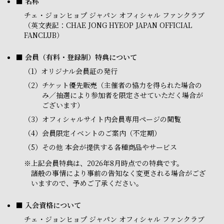
■ 名称
チェ・ジョンヒョプ ジャパン オフィシャル ファンクラブ
（英文表記：CHAE JONG HYEOP JAPAN OFFICIAL
FANCLUB）
■ 会員（有料・登録制）特典について
（1）
オリジナル会員証の発行
（2）
チケット優先販売（主催者の協力を得られた場合の
み／抽選により参加者を限定させていただく場合が
ございます）
（3）
オフィシャルサイト内会員専用ページの閲覧
（4）
会員限定イベントのご案内（不定期）
（5）
その他 本会が提供する各種商品やサービス
※
上記会員特典は、2026年8月時点での特典です。
諸般の事情により事前の告知なく変更される場合がござ
いますので、予めご了承ください。
■ 入会資格について
チェ・ジョンヒョプ ジャパン オフィシャル ファンクラブ