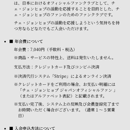
は、日本におけるオフィシャルファンクラブとして、チ
ェ・ジョンヒョプの活動を応援することを目的とした、チ
ェ・ジョンヒョプのファンのためのファンクラブです。
チェ・ジョンヒョプの活動を応援しようという気持ちを持
つ方ならどなたでもご入会いただけます。
■ 年会費について
年会費：7,040円（手数料・税込）
※商品・サービスの特性上、送料は発生いたしません。
支払方法：クレジットカード及びコンビニ決済
※
決済代行システム「Stripe」によるオンライン決済
※
クレジットカードをご利用の場合、お支払い明細には
「チェ・ジョンヒョプ ジャパンオフィシャルファン 」
（またはアルファベット表記）と記載されます。
※
支払い完了後、システム上の反映及び会員登録完了まで
お時間いただく場合がございます。（通常１～５営業
日）
■ 入会申込方法について