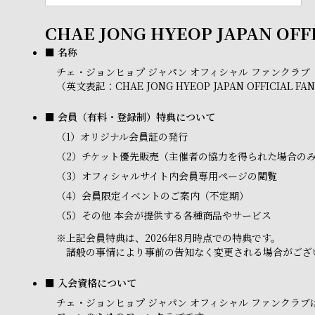
CHAE JONG HYEOP JAPAN OFF
■ 名称
チェ・ジョンヒョプ ジャパン オフィシャル ファンクラブ
（英文表記：CHAE JONG HYEOP JAPAN OFFICIAL FA
■ 会員（有料・登録制）特典について
（1）
オリジナル会員証の発行
（2）
チケット優先販売（主催者の協力を得られた場合の
（3）
オフィシャルサイト内会員専用ページの閲覧
（4）
会員限定イベントのご案内（不定期）
（5）
その他 本会が提供する各種商品やサービス
※
上記会員特典は、2026年8月時点での特典です。
諸般の事情により事前の告知なく変更される場合がござ
■ 入会資格について
チェ・ジョンヒョプ ジャパン オフィシャル ファンク