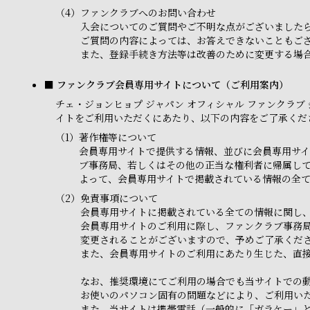
（4）
ファンクラブへのお問い合わせ
入会についてのご質問やご不明な点がございました
ご質問の内容によっては、お答えできないこともご
また、登録手続き方法等は改善のために変更する場合
■ ファンクラブ会員専用サイトについて（ご利用案内）
チェ・ジョンヒョプ ジャパン オフィシャル ファンクラブ 会員専
イトをご利用いただくにあたり、以下の内容をご了承くだ
（1）
著作権等について
会員専用サイトで提供する情報、並びに会員専用サイ
ブ事務局、若しくはその他の正当な権利者に帰属し
よって、会員専用サイトで掲載されている情報の全
（2）
免責事項について
会員専用サイトに掲載されている全ての情報に関し
会員専用サイトのご利用に際し、ファンクラブ事務
変更されることがございますので、予めご了承くだ
また、会員専用サイトのご利用にあたり生じた、直
なお、推奨環境にてご利用の場合でも当サイトでの
お使いのパソコン固有の問題などにより、ご利用い
また、当サイトは携帯電話（一般的に「ガラケー」