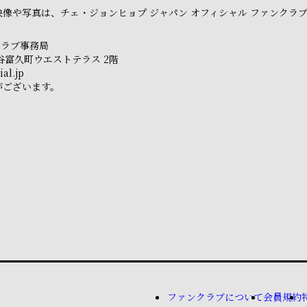
像や写真は、チェ・ジョンヒョプ ジャパン オフィシャル ファンクラ
クラブ事務局
市ヶ谷富久町ウエストテラス 2階
al.jp
がございます。
ファンクラブについて
会員規約