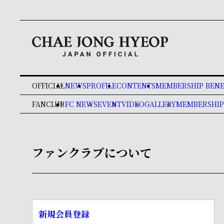
OFFICIAL
NEWS
PROFILE
CONTENTS
MEMBERSHIP BENE
keyboard_double_arrow_right
FANCLUB
FC NEWS
EVENT
VIDEO
GALLERY
MEMBERSHIP
keyboard_double_arrow_right
ファンクラブについて
新規会員登録