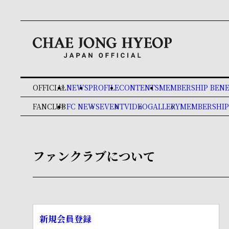
OFFICIAL
NEWS
PROFILE
CONTENTS
MEMBERSHIP BENE
keyboard_double_arrow_right
FANCLUB
FC NEWS
EVENT
VIDEO
GALLERY
MEMBERSHIP
keyboard_double_arrow_right
ファンクラブについて
新規会員登録