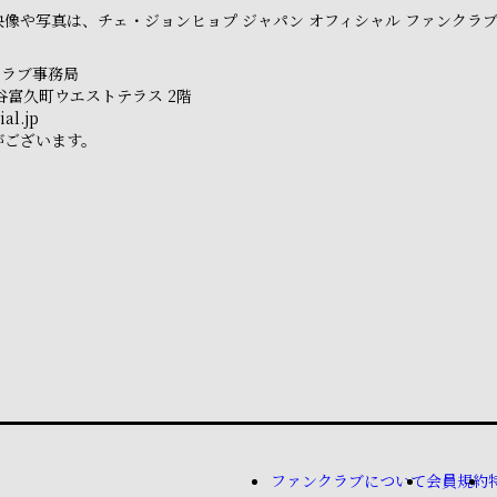
像や写真は、チェ・ジョンヒョプ ジャパン オフィシャル ファンクラ
クラブ事務局
市ヶ谷富久町ウエストテラス 2階
al.jp
がございます。
ファンクラブについて
会員規約