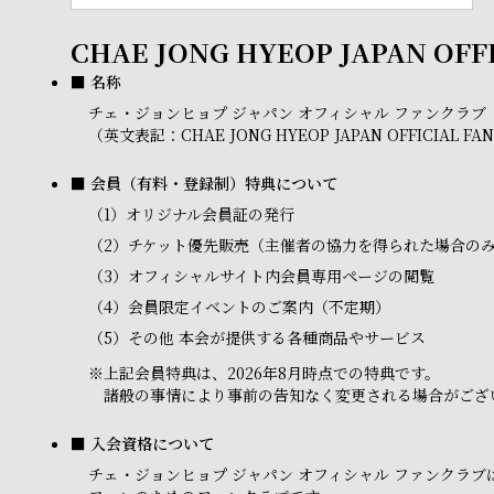
CHAE JONG HYEOP JAPAN OFF
■ 名称
チェ・ジョンヒョプ ジャパン オフィシャル ファンクラブ
（英文表記：CHAE JONG HYEOP JAPAN OFFICIAL FA
■ 会員（有料・登録制）特典について
（1）
オリジナル会員証の発行
（2）
チケット優先販売（主催者の協力を得られた場合の
（3）
オフィシャルサイト内会員専用ページの閲覧
（4）
会員限定イベントのご案内（不定期）
（5）
その他 本会が提供する各種商品やサービス
※
上記会員特典は、2026年8月時点での特典です。
諸般の事情により事前の告知なく変更される場合がござ
■ 入会資格について
チェ・ジョンヒョプ ジャパン オフィシャル ファンク