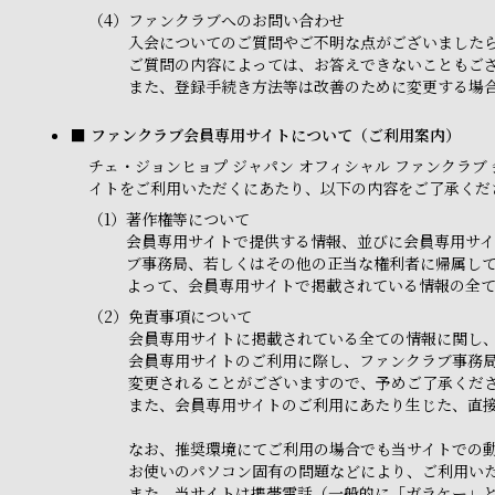
（4）
ファンクラブへのお問い合わせ
入会についてのご質問やご不明な点がございました
ご質問の内容によっては、お答えできないこともご
また、登録手続き方法等は改善のために変更する場合
■ ファンクラブ会員専用サイトについて（ご利用案内）
チェ・ジョンヒョプ ジャパン オフィシャル ファンクラブ 会員専
イトをご利用いただくにあたり、以下の内容をご了承くだ
（1）
著作権等について
会員専用サイトで提供する情報、並びに会員専用サイ
ブ事務局、若しくはその他の正当な権利者に帰属し
よって、会員専用サイトで掲載されている情報の全
（2）
免責事項について
会員専用サイトに掲載されている全ての情報に関し
会員専用サイトのご利用に際し、ファンクラブ事務
変更されることがございますので、予めご了承くだ
また、会員専用サイトのご利用にあたり生じた、直
なお、推奨環境にてご利用の場合でも当サイトでの
お使いのパソコン固有の問題などにより、ご利用い
また、当サイトは携帯電話（一般的に「ガラケー」