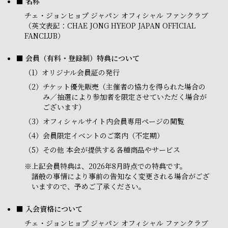
■ 名称
チェ・ジョンヒョプ ジャパン オフィシャル ファンクラブ
（英文表記：CHAE JONG HYEOP JAPAN OFFICIAL
FANCLUB）
■ 会員（有料・登録制）特典について
（1）
オリジナル会員証の発行
（2）
チケット優先販売（主催者の協力を得られた場合の
み／抽選により参加者を限定させていただく場合が
ございます）
（3）
オフィシャルサイト内会員専用ページの閲覧
（4）
会員限定イベントのご案内（不定期）
（5）
その他 本会が提供する各種商品やサービス
※
上記会員特典は、2026年8月時点での特典です。
諸般の事情により事前の告知なく変更される場合がござ
いますので、予めご了承ください。
■ 入会資格について
チェ・ジョンヒョプ ジャパン オフィシャル ファンクラブ