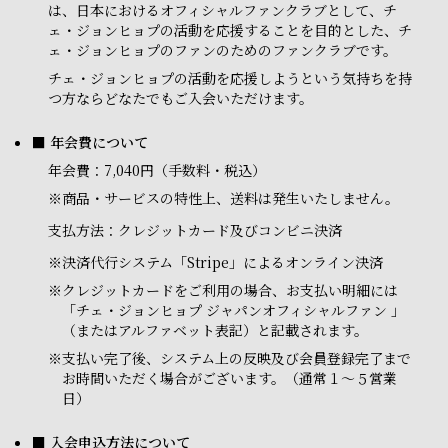
は、日本におけるオフィシャルファンクラブとして、チ
ェ・ジョンヒョプの活動を応援することを目的とした、チ
ェ・ジョンヒョプのファンのためのファンクラブです。
チェ・ジョンヒョプの活動を応援しようという気持ちを持
つ方ならどなたでもご入会いただけます。
■ 年会費について
年会費：7,040円（手数料・税込）
※商品・サービスの特性上、送料は発生いたしません。
支払方法：クレジットカード及びコンビニ決済
※
決済代行システム「Stripe」によるオンライン決済
※
クレジットカードをご利用の場合、お支払い明細には
「チェ・ジョンヒョプ ジャパンオフィシャルファン 」
（またはアルファベット表記）と記載されます。
※
支払い完了後、システム上の反映及び会員登録完了まで
お時間いただく場合がございます。（通常１～５営業
日）
■ 入会申込方法について