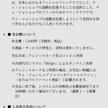
は、日本におけるオフィシャルファンクラブとして、チ
ェ・ジョンヒョプの活動を応援することを目的とした、チ
ェ・ジョンヒョプのファンのためのファンクラブです。
チェ・ジョンヒョプの活動を応援しようという気持ちを持
つ方ならどなたでもご入会いただけます。
■ 年会費について
年会費：7,040円（手数料・税込）
※商品・サービスの特性上、送料は発生いたしません。
支払方法：クレジットカード及びコンビニ決済
※
決済代行システム「Stripe」によるオンライン決済
※
クレジットカードをご利用の場合、お支払い明細には
「チェ・ジョンヒョプ ジャパンオフィシャルファン 」
（またはアルファベット表記）と記載されます。
※
支払い完了後、システム上の反映及び会員登録完了まで
お時間いただく場合がございます。（通常１～５営業
日）
■ 入会申込方法について