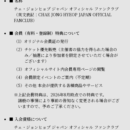
■ 名称
チェ・ジョンヒョプ ジャパン オフィシャル ファンクラブ
（英文表記：CHAE JONG HYEOP JAPAN OFFICIAL
FANCLUB）
■ 会員（有料・登録制）特典について
（1）
オリジナル会員証の発行
（2）
チケット優先販売（主催者の協力を得られた場合の
み／抽選により参加者を限定させていただく場合が
ございます）
（3）
オフィシャルサイト内会員専用ページの閲覧
（4）
会員限定イベントのご案内（不定期）
（5）
その他 本会が提供する各種商品やサービス
※
上記会員特典は、2026年8月時点での特典です。
諸般の事情により事前の告知なく変更される場合がござ
いますので、予めご了承ください。
■ 入会資格について
チェ・ジョンヒョプ ジャパン オフィシャル ファンクラブ