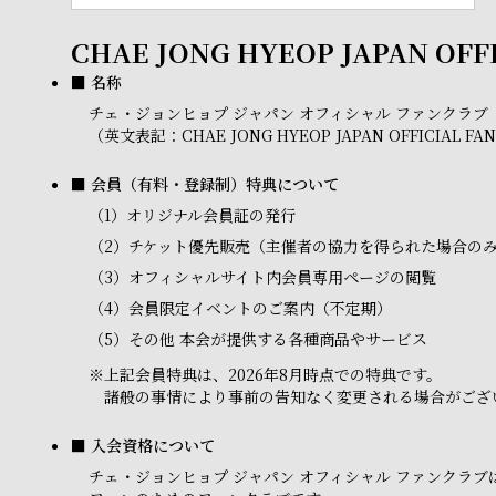
CHAE JONG HYEOP JAPAN OFF
■ 名称
チェ・ジョンヒョプ ジャパン オフィシャル ファンクラブ
（英文表記：CHAE JONG HYEOP JAPAN OFFICIAL FA
■ 会員（有料・登録制）特典について
（1）
オリジナル会員証の発行
（2）
チケット優先販売（主催者の協力を得られた場合の
（3）
オフィシャルサイト内会員専用ページの閲覧
（4）
会員限定イベントのご案内（不定期）
（5）
その他 本会が提供する各種商品やサービス
※
上記会員特典は、2026年8月時点での特典です。
諸般の事情により事前の告知なく変更される場合がござ
■ 入会資格について
チェ・ジョンヒョプ ジャパン オフィシャル ファンク