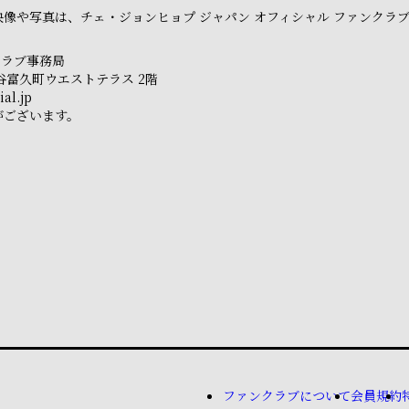
像や写真は、チェ・ジョンヒョプ ジャパン オフィシャル ファンクラ
クラブ事務局
市ヶ谷富久町ウエストテラス 2階
al.jp
がございます。
ファンクラブについて
会員規約