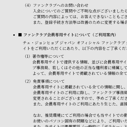
（4）
ファンクラブへのお問い合わせ
入会についてのご質問やご不明な点がございました
ご質問の内容によっては、お答えできないこともご
また、登録手続き方法等は改善のために変更する場合
■ ファンクラブ会員専用サイトについて（ご利用案内）
チェ・ジョンヒョプ ジャパン オフィシャル ファンクラブ 会員専
イトをご利用いただくにあたり、以下の内容をご了承くだ
（1）
著作権等について
会員専用サイトで提供する情報、並びに会員専用サイ
ブ事務局、若しくはその他の正当な権利者に帰属し
よって、会員専用サイトで掲載されている情報の全
（2）
免責事項について
会員専用サイトに掲載されている全ての情報に関し
会員専用サイトのご利用に際し、ファンクラブ事務
変更されることがございますので、予めご了承くだ
また、会員専用サイトのご利用にあたり生じた、直
なお、推奨環境にてご利用の場合でも当サイトでの
お使いのパソコン固有の問題などにより、ご利用い
また、当サイトは携帯電話（一般的に「ガラケー」