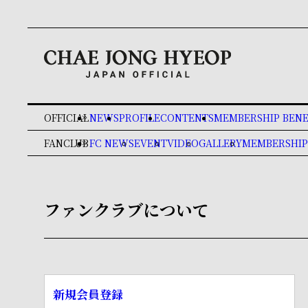
OFFICIAL
NEWS
PROFILE
CONTENTS
MEMBERSHIP BENE
keyboard_double_arrow_right
FANCLUB
FC NEWS
EVENT
VIDEO
GALLERY
MEMBERSHIP
keyboard_double_arrow_right
ファンクラブについて
新規会員登録