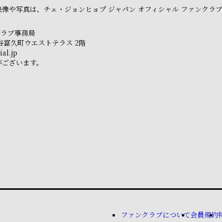
像や写真は、チェ・ジョンヒョプ ジャパン オフィシャル ファンクラ
クラブ事務局
市ヶ谷富久町ウエストテラス 2階
al.jp
がございます。
ファンクラブについて
会員規約