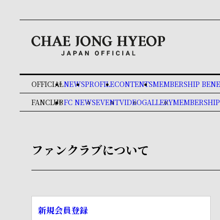
OFFICIAL
NEWS
PROFILE
CONTENTS
MEMBERSHIP BENE
keyboard_double_arrow_right
FANCLUB
FC NEWS
EVENT
VIDEO
GALLERY
MEMBERSHIP
keyboard_double_arrow_right
ファンクラブについて
新規会員登録