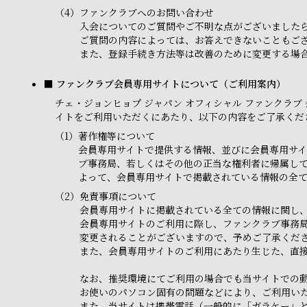
（4）
ファンクラブへのお問い合わせ
入会についてのご質問やご不明な点がございました
ご質問の内容によっては、お答えできないこともご
また、登録手続き方法等は改善のために変更する場合
■ ファンクラブ会員専用サイトについて（ご利用案内）
チェ・ジョンヒョプ ジャパン オフィシャル ファンクラブ 会員専
イトをご利用いただくにあたり、以下の内容をご了承くだ
（1）
著作権等について
会員専用サイトで提供する情報、並びに会員専用サイ
ブ事務局、若しくはその他の正当な権利者に帰属し
よって、会員専用サイトで掲載されている情報の全
（2）
免責事項について
会員専用サイトに掲載されている全ての情報に関し
会員専用サイトのご利用に際し、ファンクラブ事務
変更されることがございますので、予めご了承くだ
また、会員専用サイトのご利用にあたり生じた、直
なお、推奨環境にてご利用の場合でも当サイトでの
お使いのパソコン固有の問題などにより、ご利用い
また、当サイトは携帯電話（一般的に「ガラケー」