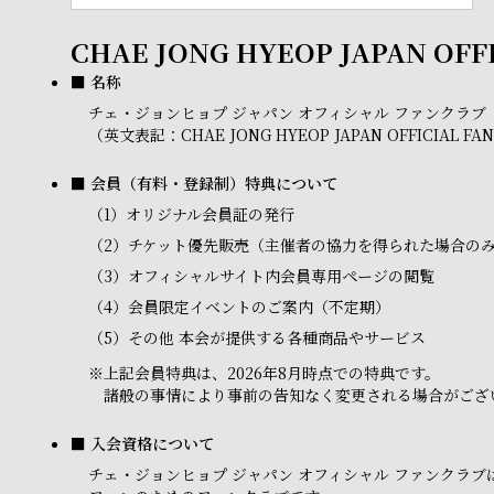
CHAE JONG HYEOP JAPAN OFF
■ 名称
チェ・ジョンヒョプ ジャパン オフィシャル ファンクラブ
（英文表記：CHAE JONG HYEOP JAPAN OFFICIAL FA
■ 会員（有料・登録制）特典について
（1）
オリジナル会員証の発行
（2）
チケット優先販売（主催者の協力を得られた場合の
（3）
オフィシャルサイト内会員専用ページの閲覧
（4）
会員限定イベントのご案内（不定期）
（5）
その他 本会が提供する各種商品やサービス
※
上記会員特典は、2026年8月時点での特典です。
諸般の事情により事前の告知なく変更される場合がござ
■ 入会資格について
チェ・ジョンヒョプ ジャパン オフィシャル ファンク