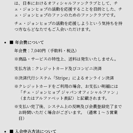
は、日本におけるオフィシャルファンクラブとして、チ
ェ・ジョンヒョプの活動を応援することを目的とした、チ
ェ・ジョンヒョプのファンのためのファンクラブです。
チェ・ジョンヒョプの活動を応援しようという気持ちを持
つ方ならどなたでもご入会いただけます。
■ 年会費について
年会費：7,040円（手数料・税込）
※商品・サービスの特性上、送料は発生いたしません。
支払方法：クレジットカード及びコンビニ決済
※
決済代行システム「Stripe」によるオンライン決済
※
クレジットカードをご利用の場合、お支払い明細には
「チェ・ジョンヒョプ ジャパンオフィシャルファン 」
（またはアルファベット表記）と記載されます。
※
支払い完了後、システム上の反映及び会員登録完了まで
お時間いただく場合がございます。（通常１～５営業
日）
■ 入会申込方法について