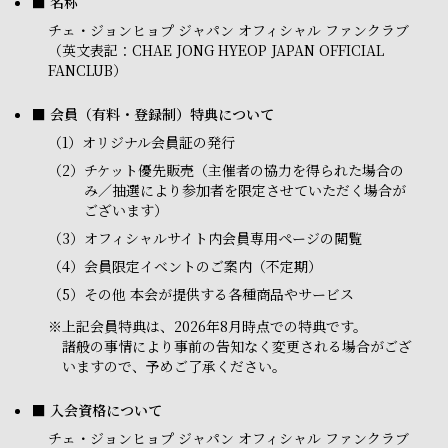
■ 名称
チェ・ジョンヒョプ ジャパン オフィシャル ファンクラブ
（英文表記：CHAE JONG HYEOP JAPAN OFFICIAL
FANCLUB）
■ 会員（有料・登録制）特典について
（1）
オリジナル会員証の発行
（2）
チケット優先販売（主催者の協力を得られた場合の
み／抽選により参加者を限定させていただく場合が
ございます）
（3）
オフィシャルサイト内会員専用ページの閲覧
（4）
会員限定イベントのご案内（不定期）
（5）
その他 本会が提供する各種商品やサービス
※
上記会員特典は、2026年8月時点での特典です。
諸般の事情により事前の告知なく変更される場合がござ
いますので、予めご了承ください。
■ 入会資格について
チェ・ジョンヒョプ ジャパン オフィシャル ファンクラブ