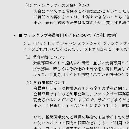
（4）
ファンクラブへのお問い合わせ
入会についてのご質問やご不明な点がございました
ご質問の内容によっては、お答えできないこともご
また、登録手続き方法等は改善のために変更する場合
■ ファンクラブ会員専用サイトについて（ご利用案内）
チェ・ジョンヒョプ ジャパン オフィシャル ファンクラブ 会員専
イトをご利用いただくにあたり、以下の内容をご了承くだ
（1）
著作権等について
会員専用サイトで提供する情報、並びに会員専用サイ
ブ事務局、若しくはその他の正当な権利者に帰属し
よって、会員専用サイトで掲載されている情報の全
（2）
免責事項について
会員専用サイトに掲載されている全ての情報に関し
会員専用サイトのご利用に際し、ファンクラブ事務
変更されることがございますので、予めご了承くだ
また、会員専用サイトのご利用にあたり生じた、直
なお、推奨環境にてご利用の場合でも当サイトでの
お使いのパソコン固有の問題などにより、ご利用い
また、当サイトは携帯電話（一般的に「ガラケー」