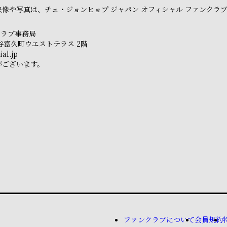
像や写真は、チェ・ジョンヒョプ ジャパン オフィシャル ファンクラ
クラブ事務局
市ヶ谷富久町ウエストテラス 2階
al.jp
がございます。
ファンクラブについて
会員規約