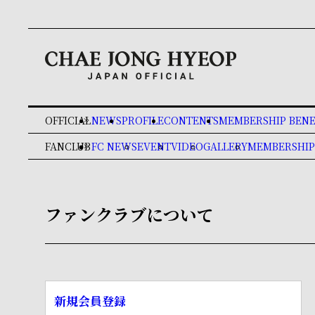
OFFICIAL
NEWS
PROFILE
CONTENTS
MEMBERSHIP BENE
keyboard_double_arrow_right
FANCLUB
FC NEWS
EVENT
VIDEO
GALLERY
MEMBERSHIP
keyboard_double_arrow_right
ファンクラブについて
新規会員登録