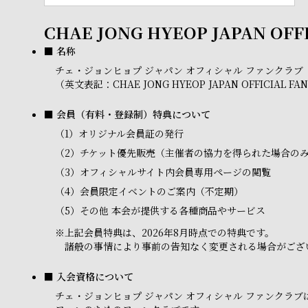
CHAE JONG HYEOP JAPAN OFF
■ 名称
チェ・ジョンヒョプ ジャパン オフィシャル ファンクラブ
（英文表記：CHAE JONG HYEOP JAPAN OFFICIAL FA
■ 会員（有料・登録制）特典について
（1）
オリジナル会員証の発行
（2）
チケット優先販売（主催者の協力を得られた場合の
（3）
オフィシャルサイト内会員専用ページの閲覧
（4）
会員限定イベントのご案内（不定期）
（5）
その他 本会が提供する各種商品やサービス
※
上記会員特典は、2026年8月時点での特典です。
諸般の事情により事前の告知なく変更される場合がござ
■ 入会資格について
チェ・ジョンヒョプ ジャパン オフィシャル ファンク