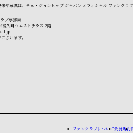
像や写真は、チェ・ジョンヒョプ ジャパン オフィシャル ファンクラ
クラブ事務局
市ヶ谷富久町ウエストテラス 2階
al.jp
がございます。
ファンクラブについて
会員規約