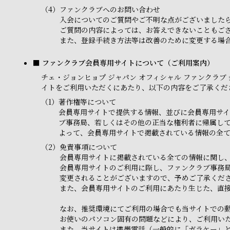
（4）
ファンクラブへのお問い合わせ
入会についてのご質問やご不明な点がございました
ご質問の内容によっては、お答えできないこともご
また、登録手続き方法等は改善のために変更する場合
■ ファンクラブ会員専用サイトについて（ご利用案内）
チェ・ジョンヒョプ ジャパン オフィシャル ファンクラブ 会員専
イトをご利用いただくにあたり、以下の内容をご了承くだ
（1）
著作権等について
会員専用サイトで提供する情報、並びに会員専用サイ
ブ事務局、若しくはその他の正当な権利者に帰属し
よって、会員専用サイトで掲載されている情報の全
（2）
免責事項について
会員専用サイトに掲載されている全ての情報に関し
会員専用サイトのご利用に際し、ファンクラブ事務
変更されることがございますので、予めご了承くだ
また、会員専用サイトのご利用にあたり生じた、直
なお、推奨環境にてご利用の場合でも当サイトでの
お使いのパソコン固有の問題などにより、ご利用い
また、当サイトは携帯電話（一般的に「ガラケー」