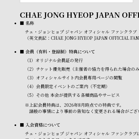
CHAE JONG HYEOP JAPAN OFF
■ 名称
チェ・ジョンヒョプ ジャパン オフィシャル ファンクラブ
（英文表記：CHAE JONG HYEOP JAPAN OFFICIAL FA
■ 会員（有料・登録制）特典について
（1）
オリジナル会員証の発行
（2）
チケット優先販売（主催者の協力を得られた場合の
（3）
オフィシャルサイト内会員専用ページの閲覧
（4）
会員限定イベントのご案内（不定期）
（5）
その他 本会が提供する各種商品やサービス
※
上記会員特典は、2026年8月時点での特典です。
諸般の事情により事前の告知なく変更される場合がござ
■ 入会資格について
チェ・ジョンヒョプ ジャパン オフィシャル ファンク