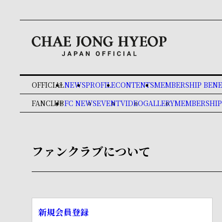
OFFICIAL
NEWS
PROFILE
CONTENTS
MEMBERSHIP BENE
keyboard_double_arrow_right
FANCLUB
FC NEWS
EVENT
VIDEO
GALLERY
MEMBERSHIP
keyboard_double_arrow_right
ファンクラブについて
新規会員登録