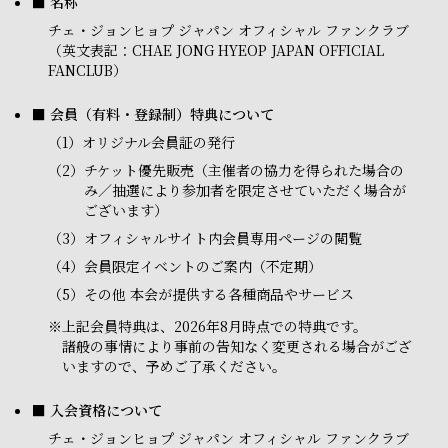
■ 名称
チェ・ジョンヒョプ ジャパン オフィシャル ファンクラブ
（英文表記：CHAE JONG HYEOP JAPAN OFFICIAL
FANCLUB）
■ 会員（有料・登録制）特典について
（1）
オリジナル会員証の発行
（2）
チケット優先販売（主催者の協力を得られた場合の
み／抽選により参加者を限定させていただく場合が
ございます）
（3）
オフィシャルサイト内会員専用ページの閲覧
（4）
会員限定イベントのご案内（不定期）
（5）
その他 本会が提供する各種商品やサービス
※
上記会員特典は、2026年8月時点での特典です。
諸般の事情により事前の告知なく変更される場合がござ
いますので、予めご了承ください。
■ 入会資格について
チェ・ジョンヒョプ ジャパン オフィシャル ファンクラブ