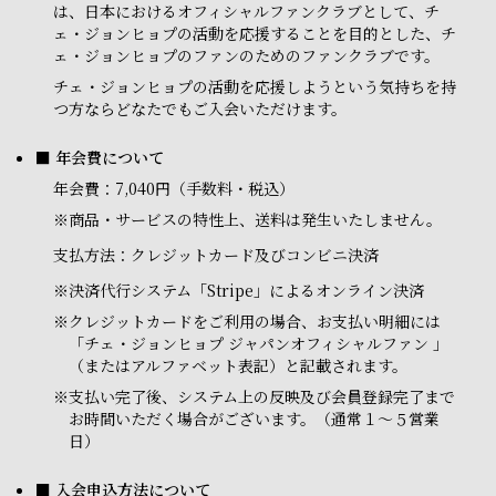
は、日本におけるオフィシャルファンクラブとして、チ
ェ・ジョンヒョプの活動を応援することを目的とした、チ
ェ・ジョンヒョプのファンのためのファンクラブです。
チェ・ジョンヒョプの活動を応援しようという気持ちを持
つ方ならどなたでもご入会いただけます。
■ 年会費について
年会費：7,040円（手数料・税込）
※商品・サービスの特性上、送料は発生いたしません。
支払方法：クレジットカード及びコンビニ決済
※
決済代行システム「Stripe」によるオンライン決済
※
クレジットカードをご利用の場合、お支払い明細には
「チェ・ジョンヒョプ ジャパンオフィシャルファン 」
（またはアルファベット表記）と記載されます。
※
支払い完了後、システム上の反映及び会員登録完了まで
お時間いただく場合がございます。（通常１～５営業
日）
■ 入会申込方法について