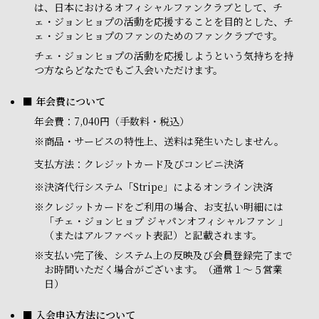
は、日本におけるオフィシャルファンクラブとして、チ
ェ・ジョンヒョプの活動を応援することを目的とした、チ
ェ・ジョンヒョプのファンのためのファンクラブです。
チェ・ジョンヒョプの活動を応援しようという気持ちを持
つ方ならどなたでもご入会いただけます。
■ 年会費について
年会費：7,040円（手数料・税込）
※商品・サービスの特性上、送料は発生いたしません。
支払方法：クレジットカード及びコンビニ決済
※
決済代行システム「Stripe」によるオンライン決済
※
クレジットカードをご利用の場合、お支払い明細には
「チェ・ジョンヒョプ ジャパンオフィシャルファン 」
（またはアルファベット表記）と記載されます。
※
支払い完了後、システム上の反映及び会員登録完了まで
お時間いただく場合がございます。（通常１～５営業
日）
■ 入会申込方法について