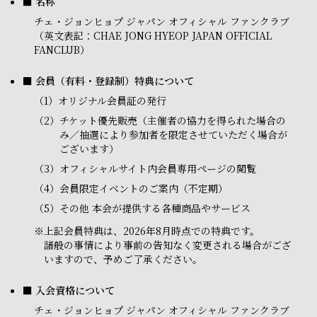
■ 名称
チェ・ジョンヒョプ ジャパン オフィシャル ファンクラブ
（英文表記：CHAE JONG HYEOP JAPAN OFFICIAL
FANCLUB）
■ 会員（有料・登録制）特典について
（1）
オリジナル会員証の発行
（2）
チケット優先販売（主催者の協力を得られた場合の
み／抽選により参加者を限定させていただく場合が
ございます）
（3）
オフィシャルサイト内会員専用ページの閲覧
（4）
会員限定イベントのご案内（不定期）
（5）
その他 本会が提供する各種商品やサービス
※
上記会員特典は、2026年8月時点での特典です。
諸般の事情により事前の告知なく変更される場合がござ
いますので、予めご了承ください。
■ 入会資格について
チェ・ジョンヒョプ ジャパン オフィシャル ファンクラブ