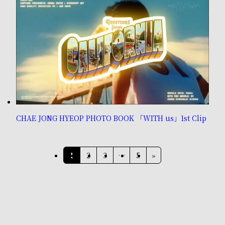
CHAE JONG HYEOP PHOTO BOOK 「WITH us」1st Clip
投
1
2
3
…
5
»
稿
ナ
ビ