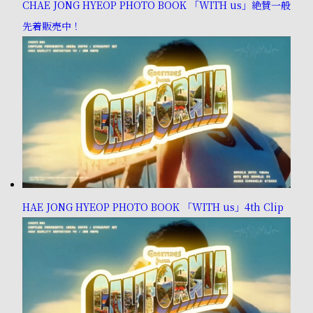
CHAE JONG HYEOP PHOTO BOOK 「WITH us」絶賛一般
先着販売中！
HAE JONG HYEOP PHOTO BOOK 「WITH us」4th Clip