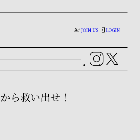
person_add
login
JOIN US
LOGIN
マホから救い出せ！