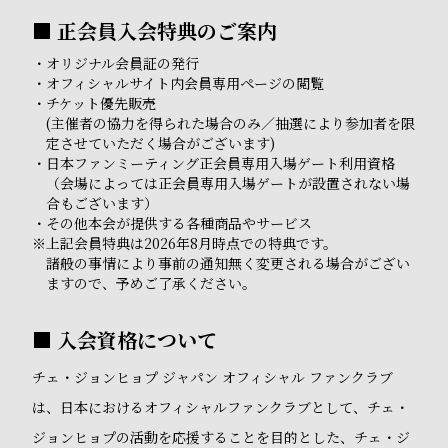
■ 正会員入会特典のご案内
・
オリジナル会員証の発行
・
オフィシャルサイト内会員専用ページの閲覧
・
チケット優先販売
(主催者の協力を得られた場合のみ／抽選により参加者を限
定させていただく場合がございます)
・
日本ファンミーティング正会員専用入場ゲート利用資格
（会場によっては正会員専用入場ゲートが設置されない場
合もございます）
・
その他本会が提供する各種商品やサービス
※
上記会員特典は2026年8月時点での特典です。
諸般の事情により事前の通知無く変更される場合がござい
ますので、予めご了承ください。
■ 入会資格について
チェ・ジョンヒョプ ジャパン オフィシャル ファンクラブ
は、日本におけるオフィシャルファンクラブとして、チェ・
ジョンヒョプの活動を応援することを目的とした、チェ・ジ