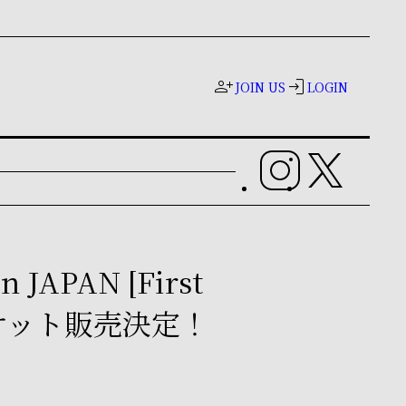
person_add
login
JOIN US
LOGIN
 JAPAN [First
チケット販売決定！