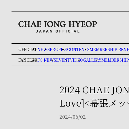
OFFICIAL
NEWS
PROFILE
CONTENTS
MEMBERSHIP BENE
keyboard_double_arrow_right
FANCLUB
FC NEWS
EVENT
VIDEO
GALLERY
MEMBERSHIP
keyboard_double_arrow_right
2024 CHAE JON
Love]<幕張
2024/06/02