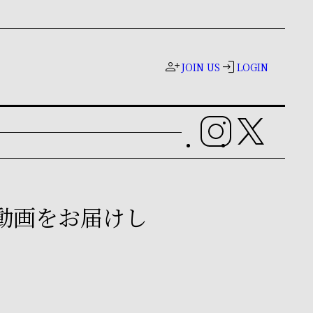
person_add
login
JOIN US
LOGIN
る動画をお届けし