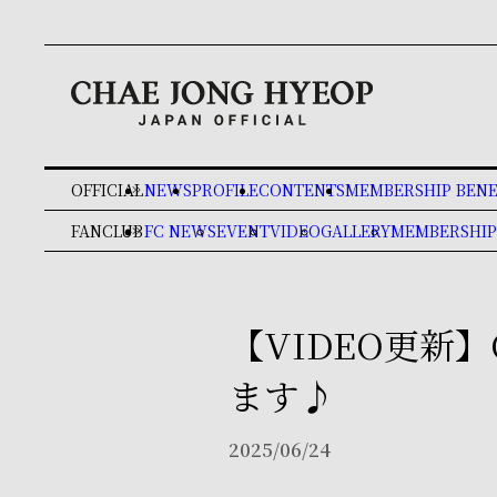
OFFICIAL
NEWS
PROFILE
CONTENTS
MEMBERSHIP BENE
keyboard_double_arrow_right
FANCLUB
FC NEWS
EVENT
VIDEO
GALLERY
MEMBERSHIP
keyboard_double_arrow_right
【VIDEO更新
ます♪
2025/06/24