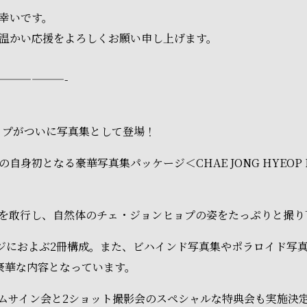
幸いです。
温かい応援をよろしくお願い申し上げます。
——————-
ョプがついに写真集として登場！
初となる豪華写真集パッケージ＜CHAE JONG HYEOP PHO
を敢行し、自然体のチェ・ジョンヒョプの姿をたっぷりと撮り
ージにおよぶ2冊構成。また、ビハインド写真集やポラロイド写
豪華な内容となっています。
ムサイン会と2ショット撮影会のスペシャルな特典会も実施決