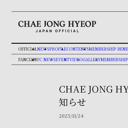
OFFICIAL
NEWS
PROFILE
CONTENTS
MEMBERSHIP BENE
keyboard_double_arrow_right
FANCLUB
FC NEWS
EVENT
VIDEO
GALLERY
MEMBERSHIP
keyboard_double_arrow_right
CHAE JONG H
知らせ
2025/11/24