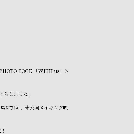
TO BOOK 「WITH us」＞
下ろしました。
真集に加え、未公開メイキング映
定！