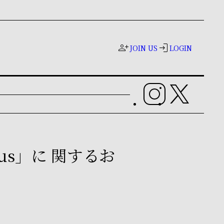
person_add
login
JOIN US
LOGIN
H us」に 関するお