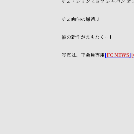
チェ・ジョンヒョプ ジャパン オ
チェ画伯の帰還..!
彼の新作がまもなく…!
写真は、正会員専用
[
FC NEWS
]
[