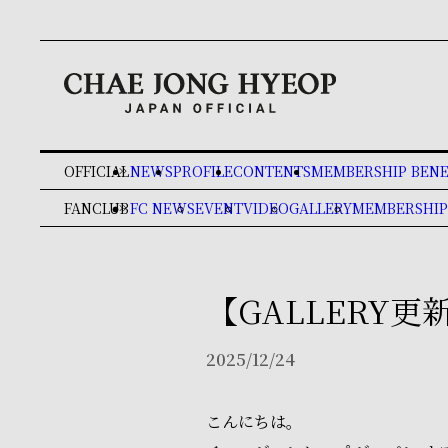
OFFICIAL
NEWS
PROFILE
CONTENTS
MEMBERSHIP BENE
keyboard_double_arrow_right
FANCLUB
FC NEWS
EVENT
VIDEO
GALLERY
MEMBERSHIP
keyboard_double_arrow_right
【GALLERY更新】
2025/12/24
こんにちは。