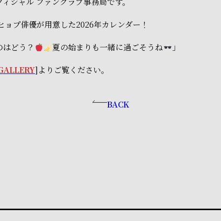
フィシャル ファンクラブ事務局です。
ンヒョプ俳優が用意した2026年カレンダー！
のはどう？
夏の始まりも一緒に過ごそうね
」
GALLERY
]よりご覧ください。
BACK