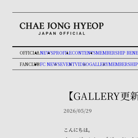
OFFICIAL
NEWS
PROFILE
CONTENTS
MEMBERSHIP BENE
keyboard_double_arrow_right
FANCLUB
FC NEWS
EVENT
VIDEO
GALLERY
MEMBERSHIP
keyboard_double_arrow_right
【GALLERY更新
2026/05/29
こんにちは。