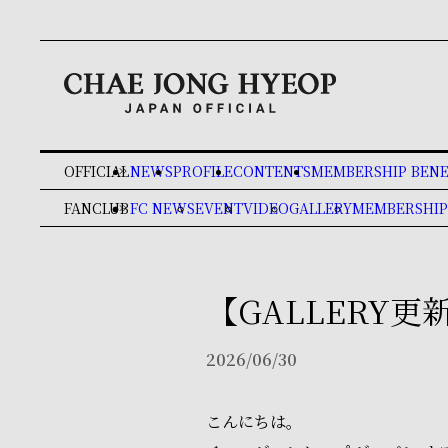
OFFICIAL
NEWS
PROFILE
CONTENTS
MEMBERSHIP BENE
keyboard_double_arrow_right
FANCLUB
FC NEWS
EVENT
VIDEO
GALLERY
MEMBERSHIP
keyboard_double_arrow_right
【GALLERY更新
2026/06/30
こんにちは。