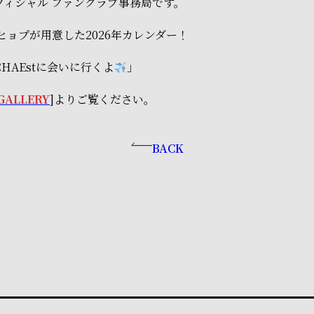
フィシャル ファンクラブ事務局です。
ヒョプが用意した2026年カレンダー！
HAEstに会いに行くよ
」
GALLERY
]よりご覧ください。
BACK