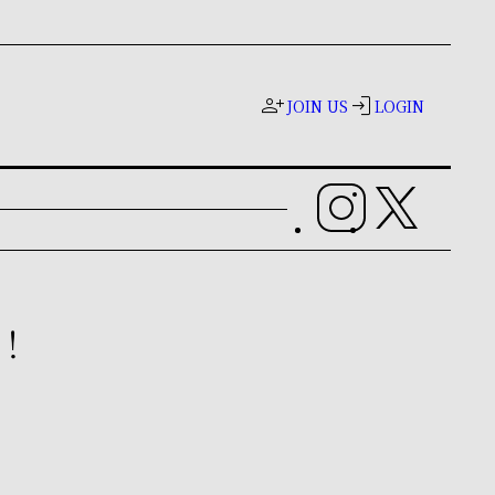
person_add
login
JOIN US
LOGIN
開！