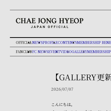
OFFICIAL
NEWS
PROFILE
CONTENTS
MEMBERSHIP BENE
keyboard_double_arrow_right
FANCLUB
FC NEWS
EVENT
VIDEO
GALLERY
MEMBERSHIP
keyboard_double_arrow_right
【GALLERY
2026/07/07
こんにちは。