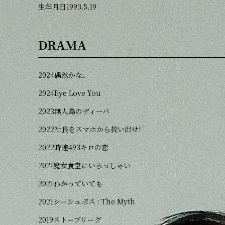
生年月日
1993.5.19
DRAMA
2024
偶然かな。
2024
Eye Love You
2023
無人島のディーバ
2022
社⻑をスマホから救い出せ!
2022
時速493キロの恋
2021
魔女食堂にいらっしゃい
2021
わかっていても
2021
シーシュポス : The Myth
2019
ストーブリーグ