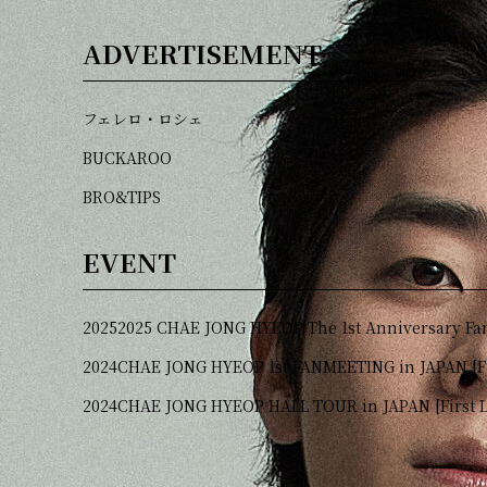
ADVERTISEMENT
フェレロ・ロシェ
BUCKAROO
BRO&TIPS
EVENT
2025
2025 CHAE JONG HYEOP The 1st Anniversary Fan
2024
CHAE JONG HYEOP 1st FANMEETING in JAPAN [
2024
CHAE JONG HYEOP HALL TOUR in JAPAN [Fi