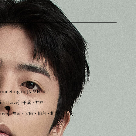
meeting in JAPAN ‘us’
First Love] -千葉・神戸-
rst Love] -福岡・大阪・仙台・札幌-